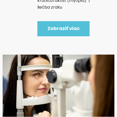
krátkozrakosť (myopia)
|
liečba zraku
Zobraziť viac