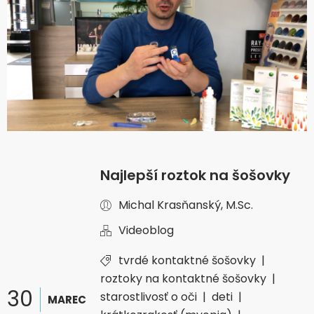
Najlepší roztok na šošovky
Michal Krasňanský, M.Sc.
Videoblog
tvrdé kontaktné šošovky
|
roztoky na kontaktné šošovky
|
30
starostlivosť o oči
|
deti
|
MAREC