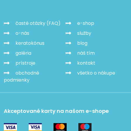
časté otázky (FAQ)
e-shop
o-nás
služby
keratokónus
blog
galéria
náš tím
prístroje
kontakt
obchodné
všetko o nákupe
podmienky
Akceptované karty na našom e-shope