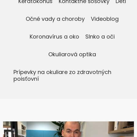
Keratokonus
Kontaktné šošovky
Deti
Očné vady a choroby
Videoblog
Koronavírus a oko
Slnko a oči
Okuliarová optika
Prípevky na okuliare zo zdravotných
poisťovní