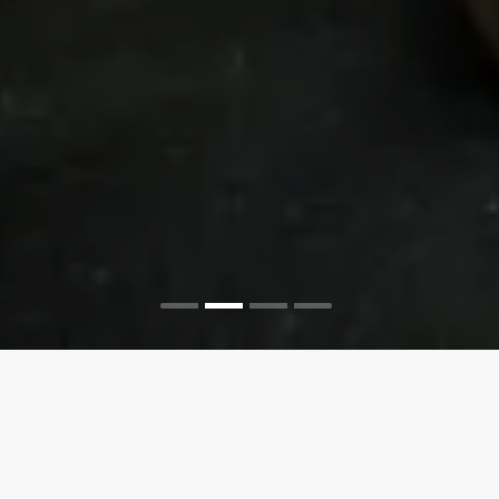
•
•
•
•
DIOPTRICKÉ OKULIARE