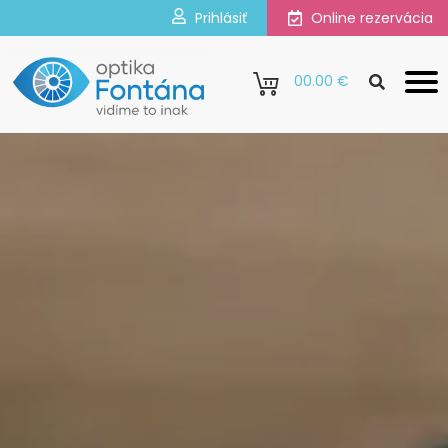
Prihlásiť
Online rezervácia
0
0.00 €