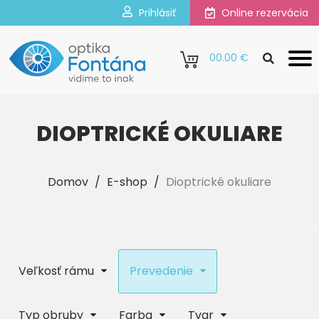
Prihlásiť
Online rezervácia
0
0.00 €
DIOPTRICKÉ OKULIARE
Domov
/
E-shop
/
Dioptrické okuliare
Veľkosť rámu
Prevedenie
Typ obruby
Farba
Tvar