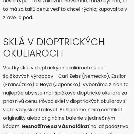
heslá typu : To si zákazník nevšimne; môže byť rád, že
to má za takú cenu; veď to chcel rýchlo; kupoval to v
zľave…a pod.
SKLÁ V DIOPTRICKÝCH
OKULIAROCH
Všetky sklá v dioptrických okuliaroch sú od
špičkových výrobcov - Carl Zeiss (Nemecko), Essilor
(Francúzsko) a Hoya (Japonsko). Vyberáme z nich to
najlepšie aby ste mali špičkové dioptrické okuliare za
priaznivú cenu. Pôvod skiel v dioptrických okuliarov si
viete vždy skontrolovať. Prikladáme k nim certifikát
originality alebo originálne balenie s jedinečným
kódom.
Nesnažíme sa Vás nalákať
na až podozrivo