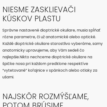
NIESME ZASKLIEVAČI
KÚSKOV PLASTU
Správne nastavené dioptrické okuliare, musia spĺňať
rôzne parametre, či už anatomické alebo optické.
Každé dioptrické okuliare starostlivo vyberáme, samy
anatomicky upravujeme, aby Vám sedeli čo
najlepšie.Nikto nechceme dioptrické okuliare na
špičke nosa pri každom predklone respektíve
“vytetované” koľajnice v spánkoch alebo otlaky za
ušami.
NAJSKÔR ROZMÝŠĽAME,
POTOM BRÚSIME