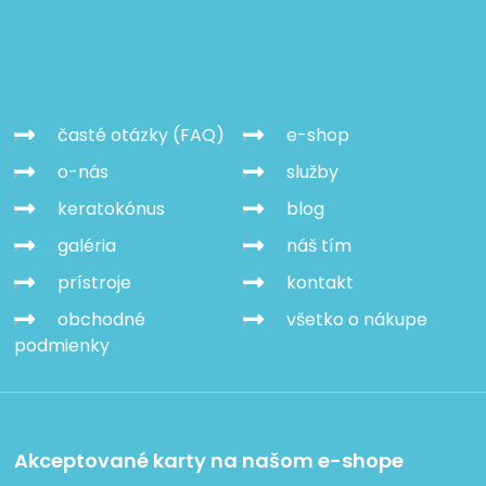
časté otázky (FAQ)
e-shop
o-nás
služby
keratokónus
blog
galéria
náš tím
prístroje
kontakt
obchodné
všetko o nákupe
podmienky
Akceptované karty na našom e-shope