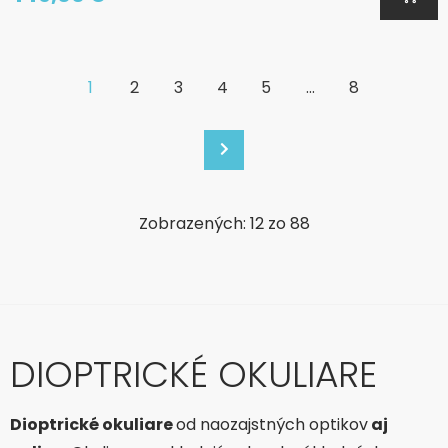
1
2
3
4
5
...
8
Zobrazených: 12 zo 88
DIOPTRICKÉ OKULIARE
Dioptrické okuliare
od naozajstných optikov
aj