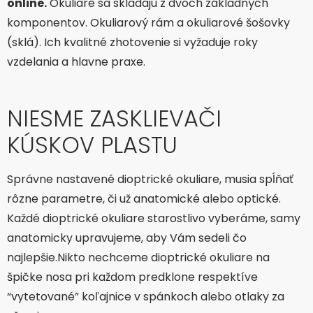
online.
Okuliare sa skladajú z dvoch základných
komponentov. Okuliarový rám a okuliarové šošovky
(sklá). Ich kvalitné zhotovenie si vyžaduje roky
vzdelania a hlavne praxe.
NIESME ZASKLIEVAČI
KÚSKOV PLASTU
Správne nastavené dioptrické okuliare, musia spĺňať
rôzne parametre, či už anatomické alebo optické.
Každé dioptrické okuliare starostlivo vyberáme, samy
anatomicky upravujeme, aby Vám sedeli čo
najlepšie.Nikto nechceme dioptrické okuliare na
špičke nosa pri každom predklone respektíve
“vytetované” koľajnice v spánkoch alebo otlaky za