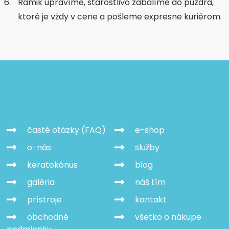
Rámik upravíme, starostlivo zabalíme do púzdra,
ktoré je vždy v cene a pošleme expresne kuriérom.
časté otázky (FAQ)
e-shop
o-nás
služby
keratokónus
blog
galéria
náš tím
prístroje
kontakt
obchodné
všetko o nákupe