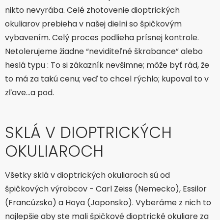
nikto nevyrába. Celé zhotovenie dioptrických
okuliarov prebieha v našej dielni so špičkovým
vybavením. Celý proces podlieha prísnej kontrole.
Netolerujeme žiadne “neviditeľné škrabance” alebo
heslá typu : To si zákazník nevšimne; môže byť rád, že
to má za takú cenu; veď to chcel rýchlo; kupoval to v
zľave…a pod.
SKLÁ V DIOPTRICKÝCH
OKULIAROCH
Všetky sklá v dioptrických okuliaroch sú od
špičkových výrobcov - Carl Zeiss (Nemecko), Essilor
(Francúzsko) a Hoya (Japonsko). Vyberáme z nich to
najlepšie aby ste mali špičkové dioptrické okuliare za