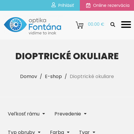
Prihlásiť
Online rezervácia
0
0.00 €
DIOPTRICKÉ OKULIARE
Domov
/
E-shop
/
Dioptrické okuliare
Veľkosť rámu
Prevedenie
Typ obruby
Farba
Tvar