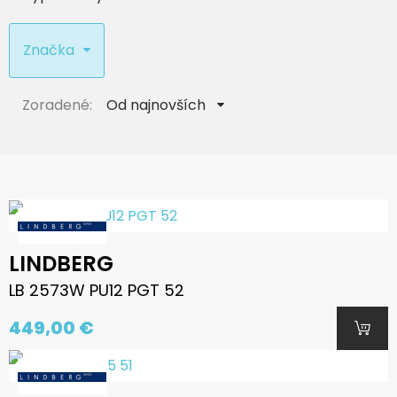
Značka
Zoradené:
Od najnovších
LINDBERG
LB 2573W PU12 PGT 52
449,00 €