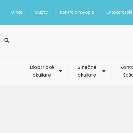
O nás
Služby
Kontrola myopie
Ortokeratoló
Dioptrické
Slnečné
Kont
okuliare
okuliare
šoš