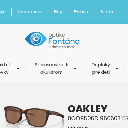
gia
Keratokonus
Blog
E-shop
Kontakt
aktné
Príslušenstvo k
Doplnky
ovky
okuliarom
pre deti
OAKLEY
0OO9506D 950603 5