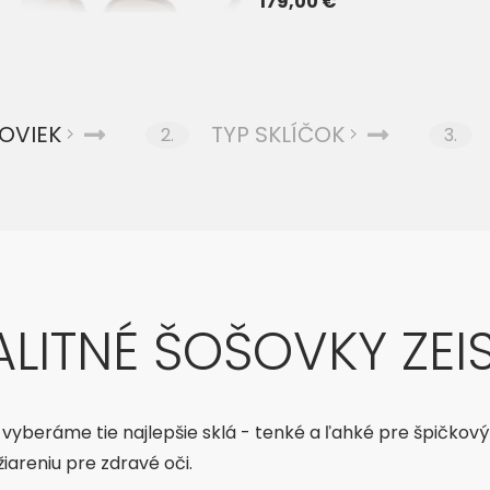
179,00 €
OVIEK
TYP SKLÍČOK
2.
3.
LITNÉ ŠOŠOVKY ZEI
 vyberáme tie najlepšie sklá - tenké a ľahké pre špičkov
iareniu pre zdravé oči.