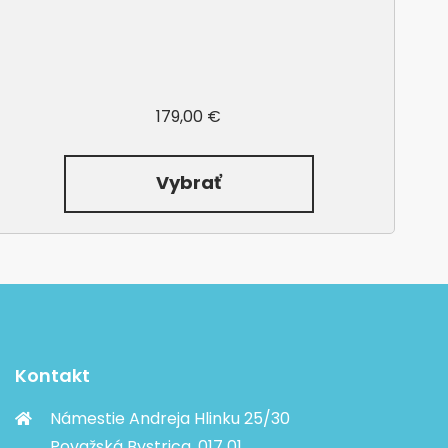
179,00 €
Vybrať
Kontakt
Námestie Andreja Hlinku 25/30
Považská Bystrica, 017 01