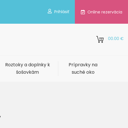
Prihlásiť
Online rezervácia
0
0.00 €
Roztoky a doplnky k
Prípravky na
šošovkám
suché oko
7