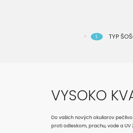
TYP ŠOŠ
1.
VYSOKO KVA
Do vašich nových okuliarov pečlivo
proti odleskom, prachu, vode a UV ž