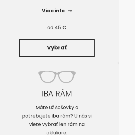
Viac info
od 45 €
Vybrať
IBA RÁM
Máte už šošovky a
potrebujete iba rám? U nás si
viete vybrať len rám na
okluliare.