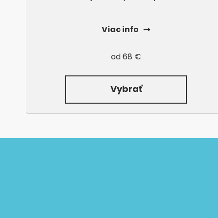
Viac info
od 68 €
Vybrať