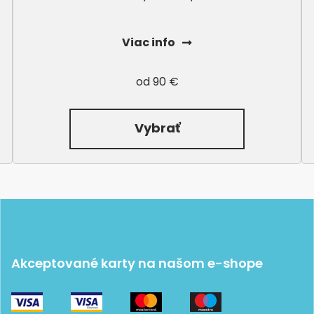
Viac info
od 90 €
Vybrať
Akceptované karty na našom e-shope