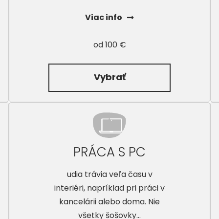
Viac info
od 100 €
Vybrať
PRÁCA S PC
udia trávia veľa času v
interiéri, napríklad pri práci v
kancelárii alebo doma. Nie
všetky šošovky...