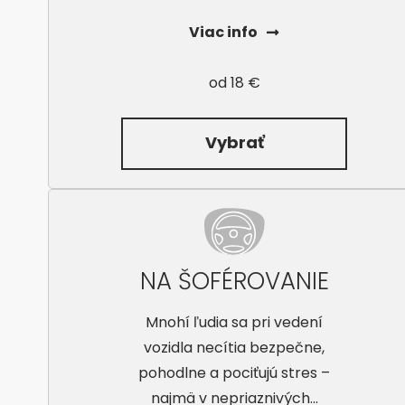
Viac info
od 18 €
Vybrať
NA ŠOFÉROVANIE
Mnohí ľudia sa pri vedení
vozidla necítia bezpečne,
pohodlne a pociťujú stres –
najmä v nepriaznivých...