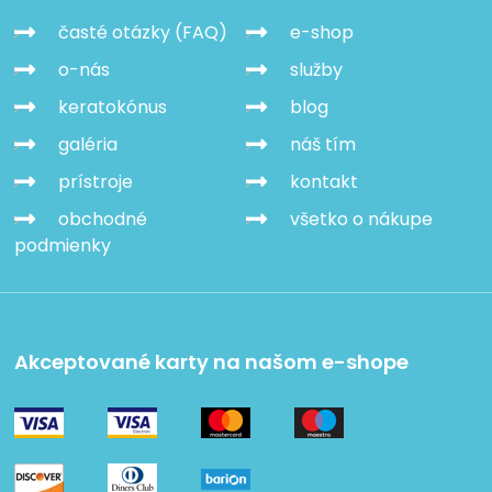
časté otázky (FAQ)
e-shop
o-nás
služby
keratokónus
blog
galéria
náš tím
prístroje
kontakt
obchodné
všetko o nákupe
podmienky
Akceptované karty na našom e-shope