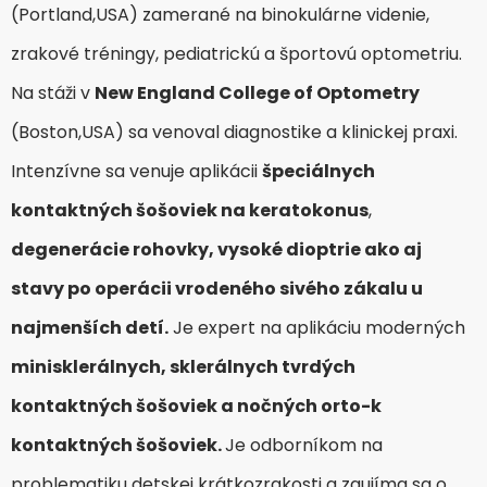
(Portland,USA) zamerané na binokulárne videnie,
zrakové tréningy, pediatrickú a športovú optometriu.
Na stáži v
New England College of Optometry
(Boston,USA) sa venoval diagnostike a klinickej praxi.
In
tenzívne sa venuje aplikácii
špeciálnych
kontaktných šošoviek na keratokonus
,
degenerácie rohovky, vysoké dioptrie ako aj
stavy po operácii vrodeného sivého zákalu u
najmenších detí.
Je expert na aplikáciu moderných
minisklerálnych, sklerálnych tvrdých
kontaktných šošoviek a nočných orto-k
kontaktných šošoviek.
Je odborníkom na
problematiku detskej krátkozrakosti a zaujíma sa o