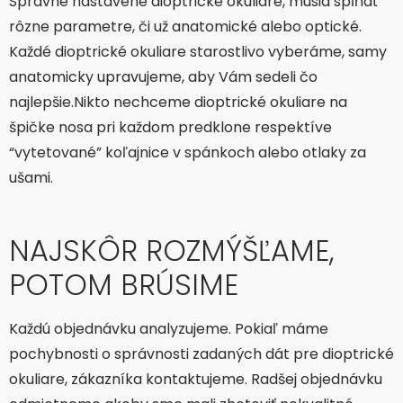
Správne nastavené dioptrické okuliare, musia spĺňať
rôzne parametre, či už anatomické alebo optické.
Každé dioptrické okuliare starostlivo vyberáme, samy
anatomicky upravujeme, aby Vám sedeli čo
najlepšie.Nikto nechceme dioptrické okuliare na
špičke nosa pri každom predklone respektíve
“vytetované” koľajnice v spánkoch alebo otlaky za
ušami.
NAJSKÔR ROZMÝŠĽAME,
POTOM BRÚSIME
Každú objednávku analyzujeme. Pokiaľ máme
pochybnosti o správnosti zadaných dát pre dioptrické
okuliare, zákazníka kontaktujeme. Radšej objednávku