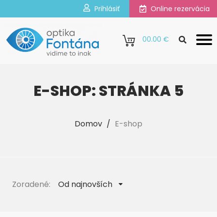
Prihlásiť
Online rezervácia
0
0.00 €
E-SHOP: STRÁNKA 5
Domov
/
E-shop
Zoradené:
Od najnovších