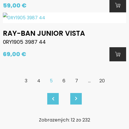
59,00 €
RAY-BAN JUNIOR VISTA
0RY1905 3987 44
69,00 €
3
4
5
6
7
...
20
Zobrazených: 12 zo 232