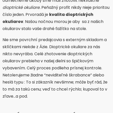
odmietneme akoby sme mali zhotoviť nekvalitné
dioptrické okuliare.
Peňažný profit nikdy nieje prioritou
číslo jeden. Prvoradá je
kvalita dioptrických
okuliarov
. Našou nočnou morou je aby sa z našich
okuliarov stalo vaše drahé ťažítko na stole.
Nie sme povrchní predajcovia s externým skladom a
sklíčkami niekde z Ázie. Dioptrické okuliare za nás
nikto nevyrába. Celé zhotovenie dioptrických
okuliarov prebieha v našej dielni so špičkovým
vybavením. Celý proces podlieha prísnej kontrole.
Netolerujeme žiadne “neviditeľné škrabance” alebo
heslá typu : To si zákazník nevšimne; môže byť rád, že
to má za takú cenu; veď to chcel rýchlo; kupoval to v
zľave…a pod.