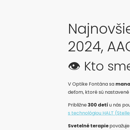
Najnovši
2024, AA
👁️ Kto s
V Optike Fontána sa
mana
deťom, ktoré sú nastavené
Približne
300 detí
u nás po
s technológiou HALT (Stelle
Svetelné terapie
považuje