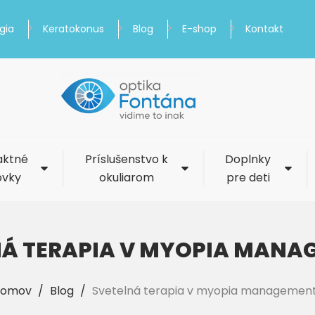
gia
Keratokonus
Blog
E-shop
Kontakt
aktné
Príslušenstvo k
Doplnky
ovky
okuliarom
pre deti
NÁ TERAPIA V MYOPIA MANA
omov
/
Blog
/
Svetelná terapia v myopia managemen