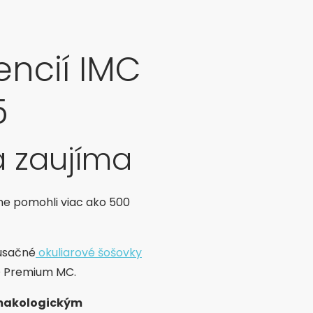
encií IMC
5
a zaujíma
me pomohli viac ako 500
kusačné
okuliarové šošovky
YO Premium MC.
makologickým