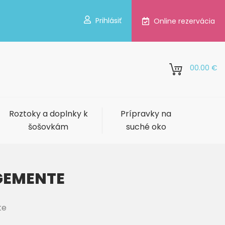
Prihlásiť
Online rezervácia
0
0.00 €
Roztoky a doplnky k
Prípravky na
šošovkám
suché oko
GEMENTE
te