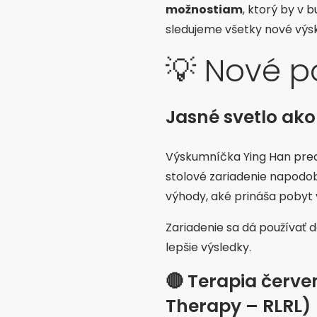
možnostiam
, ktorý by v
sledujeme všetky nové výsk
💡 Nové p
Jasné svetlo ak
Výskumníčka Ying Han pre
stolové zariadenie napodo
výhody, aké prináša pobyt
Zariadenie sa dá používať 
lepšie výsledky.
🔴 Terapia červ
Therapy – RLRL