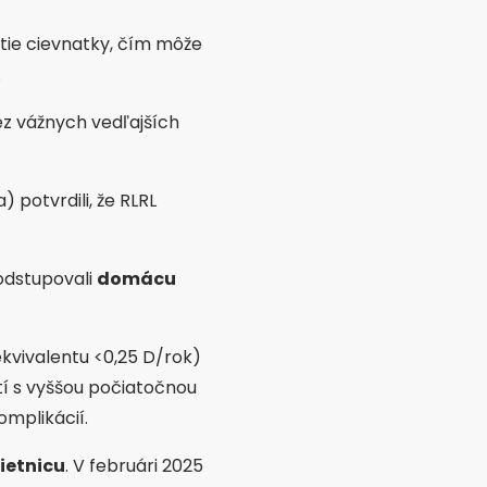
tie cievnatky, čím môže
e.
ez vážnych vedľajších
) potvrdili, že RLRL
podstupovali
domácu
kvivalentu <0,25 D/rok)
tí s vyššou počiatočnou
omplikácií.
ietnicu
. V februári 2025