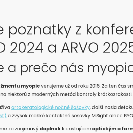
e poznatky z konfer
O 2024 a ARVO 202
me a prečo nás myopi
žmentu myopie
venujeme už od roku 2016. Za ten čas s
 na niektorú z moderných metód kontroly krátkozrakosti.
užíva
ortokeratologické nočné šošovky
, ďalší nosia defo
st)
a zvyšok mäkké kontaktné šošovky MiSight alebo B
me za zaujímavý
doplnok
k existujúcim
optickým a far