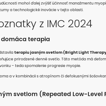
 budúcnosti mohol ďalej zvýšiť účinnosť manažmentu myopi
umy a technologické inovácie v tejto oblasti.
oznatky z IMC 2024
o domáca terapia
dstavila
terapiu jasným svetlom (Bright Light Therapy
bňujúce prirodzené denné svetlo. Táto metóda má deťo
 vonku – teda spomalenie progresie myopie.
doma a v kombinácii s atropínom či defokusnými šošovkam
eným svetlom (Repeated Low-Level R
)