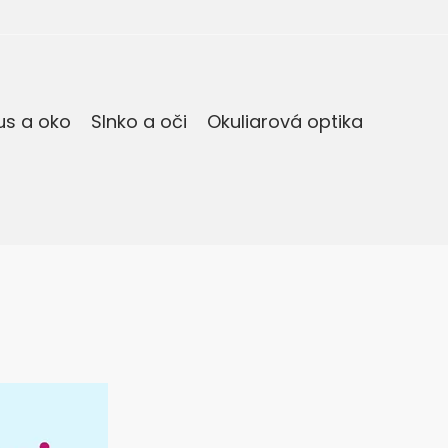
us a oko
Slnko a oči
Okuliarová optika