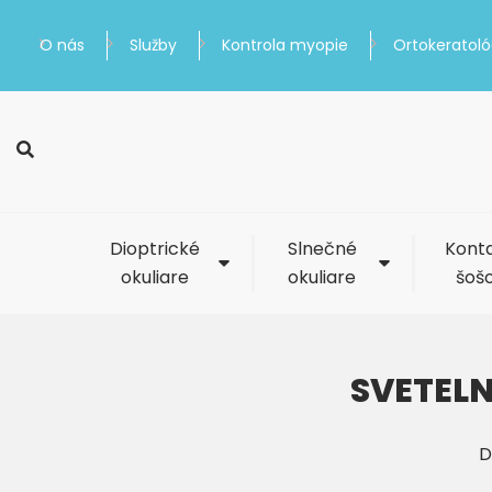
O nás
Služby
Kontrola myopie
Ortokeratoló
Dioptrické
Slnečné
Kont
okuliare
okuliare
šoš
SVETEL
D