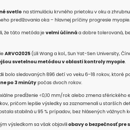
né svetlo
na stimuláciu krvného prietoku v oku a zhrubnu
lneho predlžovania oka – hlavnej príčiny progresie myopi
i, že táto metóda je
velmi účinná
a dobre tolerovaná, b
ie
ARVO2025
(Lili Wang a kol., Sun Yat-Sen University, Čína
šou svetelnou metódou v oblasti kontroly myopie
.
dii bolo sledovaných 896 detí vo veku 6–18 rokov, ktoré 
nne po 3 minúty
počas dvoch rokov.
xiálne predĺženie <0,10 mm/rok alebo zmena sférického e
kov, pričom lepšie výsledky sa zaznamenali u starších de
ostala stabilná u 95 % prípadov, bez hlásených vážnych k
m výsledkom sa však objavili
obavy o bezpečnosť pre s