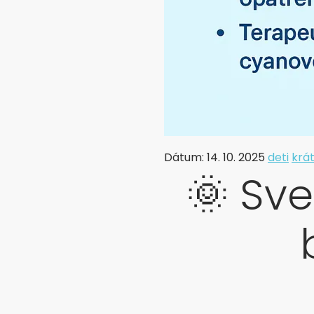
Dátum: 14. 10. 2025
deti
krá
🌞 Sve