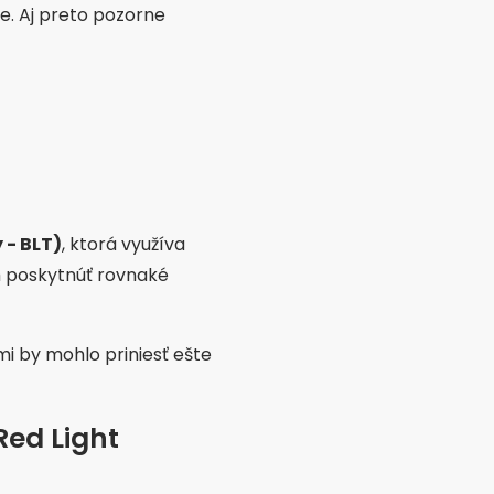
e. Aj preto pozorne
 - BLT)
, ktorá využíva
m poskytnúť rovnaké
i by mohlo priniesť ešte
ed Light