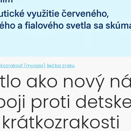
tkozrakosť (myopia)
liečba zraku
tlo ako nový ná
boji proti detske
krátkozrakosti