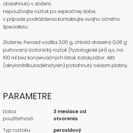
obsiahnutú v zložení,
nepoužívajte roztok po expiračnej dobe,
v prípade podráždenia kontaktujte svojho očného
špecialistu.
Zloženie: Peroxid vodíka 3,00 g, chlorid draselný 0,06 g
pufrovaný izotonický roztok (fyziologické pH) q.s. na
100 ml bez konzervačných látok. Katalyzátor: ABS
(akrylonitrilbutadiénstyrén) potiahnutý oxidom platiny.
PARAMETRE
Doba
3 mesiace od
použiteľnosti:
otvorenia
Typ roztoku:
peroxidový