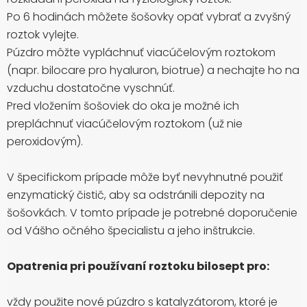
Po 6 hodinách môžete šošovky opäť vybrať a zvyšný
roztok vylejte.
Púzdro môžte vypláchnuť viacúčelovým roztokom
(napr. bilocare pro hyaluron, biotrue) a nechajte ho na
vzduchu dostatočne vyschnúť.
Pred vložením šošoviek do oka je možné ich
prepláchnuť viacúčelovým roztokom (už nie
peroxidovým).
V špecifickom prípade môže byť nevyhnutné použiť
enzymatický čistič, aby sa odstránili depozity na
šošovkách. V tomto prípade je potrebné doporučenie
od Vášho očného špecialistu a jeho inštrukcie.
Opatrenia pri používaní roztoku bilosept pro:
vždy použite nové púzdro s katalyzátorom, ktoré je