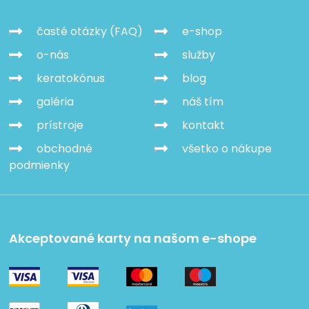
časté otázky (FAQ)
e-shop
o-nás
služby
keratokónus
blog
galéria
náš tím
prístroje
kontakt
obchodné
všetko o nákupe
podmienky
Akceptované karty na našom e-shope