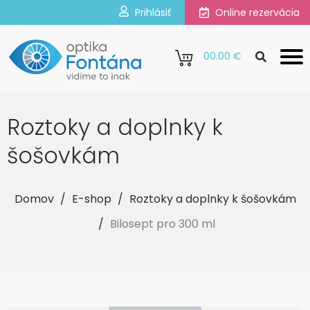
Prihlásiť
Online rezervácia
0
0.00 €
Roztoky a doplnky k
šošovkám
Domov
/
E-shop
/
Roztoky a doplnky k šošovkám
/
Bilosept pro 300 ml