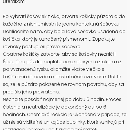
uterákom.
Po vybratí šošoviek z oka, otvorte košíčky púzdra a do
každého z nich umiestnite jednu kontaktnú šošovku.
Dohliadnite na to, aby bola ľavá šošovka usadená do
košíčka, ktorý je označený písmenom L. Zopakujte
rovnaký postup pri pravej šošovke.
Opatrne košíčky zatvorte, aby sa šošovky nezničili.
Špeciálne púzdro naplňte peroxidovým roztokom až
po vyznačenú rysku, okamžite vložte viečko s
košíčkami do púzdra a dostatočne uzatvorte. Uistite
sa, že je púzdro položené ne rovnom povrchu, aby sa
predišlo jeho prevráteniu.
Nechajte pôsobiť najmenej po dobu 6 hodín. Proces
čistenia a neutralizácie je dokončený asi po 6
hodinách. Chemická reakcia je ukončená v prípade, že
už nie sú viditeľné unikajúce bublinky, ktoré vznikajú pri
rozkladaní peroxidu na fyziologický roztok.