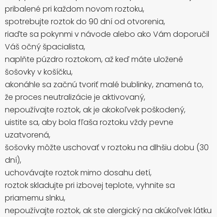
pribalené pri každom novom roztoku,
spotrebujte roztok do 90 dní od otvorenia,
riaďte sa pokynmi v návode alebo ako Vám doporučil
Váš očný špacialista,
naplňte púzdro roztokom, až keď máte uložené
šošovky v košíčku,
akonáhle sa začnú tvoriť malé bublinky, znamená to,
že proces neutralizácie je aktivovaný,
nepoužívajte roztok, ak je akokoľvek poškodený,
uistite sa, aby bola fľaša roztoku vždy pevne
uzatvorená,
šošovky môžte uschovať v roztoku na dlhšiu dobu (30
dní),
uchovávajte roztok mimo dosahu detí,
roztok skladujte pri izbovej teplote, vyhnite sa
priamemu slnku,
nepoužívajte roztok, ak ste alergický na akúkoľvek látku