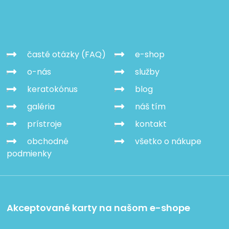
časté otázky (FAQ)
e-shop
o-nás
služby
keratokónus
blog
galéria
náš tím
prístroje
kontakt
obchodné
všetko o nákupe
podmienky
Akceptované karty na našom e-shope