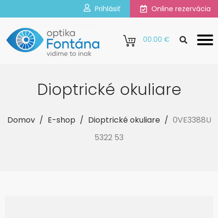
Prihlásiť
Online rezervácia
0
0.00 €
Dioptrické okuliare
Domov
/
E-shop
/
Dioptrické okuliare
/
0VE3388U
5322 53