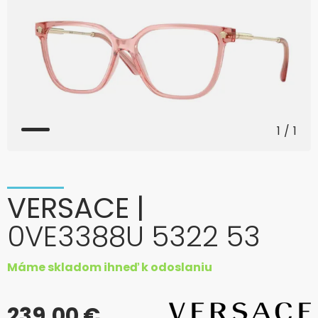
1
/
1
VERSACE
|
0VE3388U 5322 53
Máme skladom ihneď k odoslaniu
239,00 €