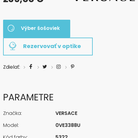
Výber šošoviek
Rezervovať v optike
Zdielať:
PARAMETRE
Značka:
VERSACE
Model:
0VE3388U
Kód farby:
5322