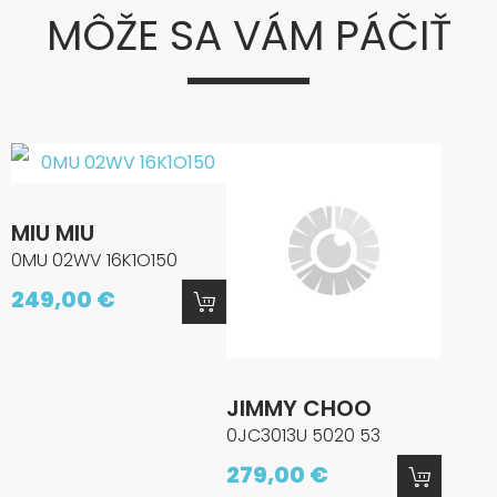
MÔŽE SA VÁM PÁČIŤ
MIU MIU
0MU 02WV 16K1O150
249,00 €
JIMMY CHOO
0JC3013U 5020 53
279,00 €