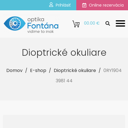
Prihlásiť
Online rezervácia
0
0.00 €
Dioptrické okuliare
Domov
/
E-shop
/
Dioptrické okuliare
/
0RY1904
3981 44