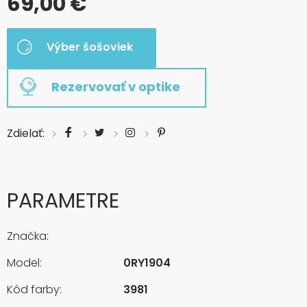
69,00 €
Výber šošoviek
Rezervovať v optike
Zdielať:
PARAMETRE
Značka:
Model:
0RY1904
Kód farby:
3981