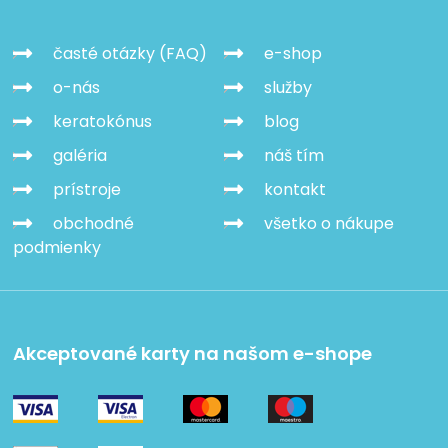
časté otázky (FAQ)
e-shop
o-nás
služby
keratokónus
blog
galéria
náš tím
prístroje
kontakt
obchodné
všetko o nákupe
podmienky
Akceptované karty na našom e-shope