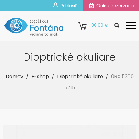
Prihlásiť
Online rezervácia
0
0.00 €
Dioptrické okuliare
Domov
/
E-shop
/
Dioptrické okuliare
/
0RX 5360
5715