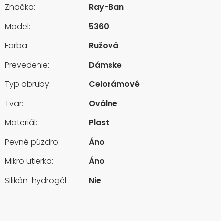
Značka:
Ray-Ban
Model:
5360
Farba:
Ružová
Prevedenie:
Dámske
Typ obruby:
Celorámové
Tvar:
Oválne
Materiál:
Plast
Pevné púzdro:
Áno
Mikro utierka:
Áno
Silikón-hydrogél:
Nie