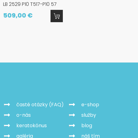
LB 2529 P10 T517-P10 57
509,00 €
časté otázky (FAQ)
e-shop
o-nás
služby
keratokónus
blog
galéria
náš tím