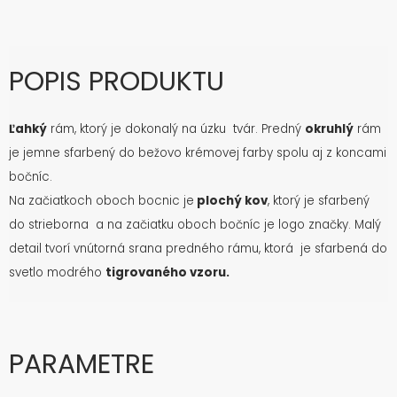
POPIS PRODUKTU
Ľahký
rám, ktorý je dokonalý na úzku tvár. Predný
okruhlý
rám
je jemne sfarbený do bežovo krémovej farby spolu aj z koncami
bočníc.
Na začiatkoch oboch bocnic je
plochý kov
, ktorý je sfarbený
do strieborna a na začiatku oboch bočníc je logo značky. Malý
detail tvorí vnútorná srana predného rámu, ktorá je sfarbená do
svetlo modrého
tigrovaného vzoru.
PARAMETRE