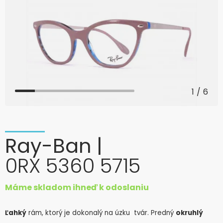
1
/
6
Ray-Ban
|
0RX 5360 5715
Máme skladom ihneď k odoslaniu
Ľahký
rám, ktorý je dokonalý na úzku tvár. Predný
okruhlý